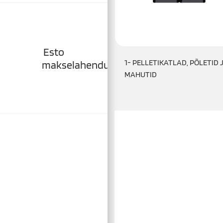
Esto
1- PELLETIKATLAD, PÕLETID 
makselahendused
MAHUTID