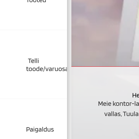
Telli
toode/varuosa
SUVE L
küttesüsteemi
He
15%
Meie kontor-l
vallas, Tuula
Paigaldus