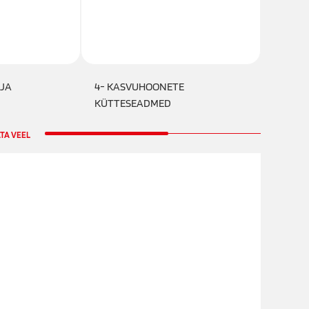
 JA
4- KASVUHOONETE
5- VA
KÜTTESEADMED
TA VEEL