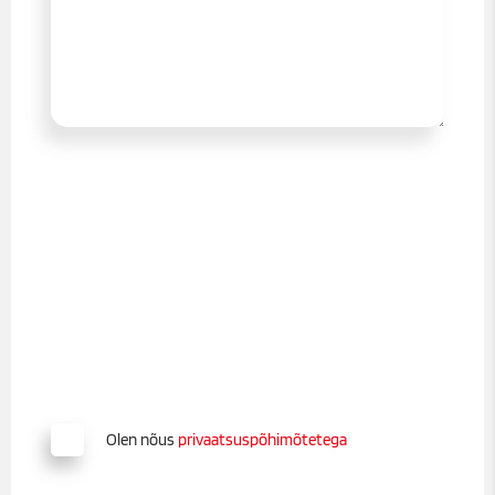
Olen nõus
privaatsuspõhimõtetega