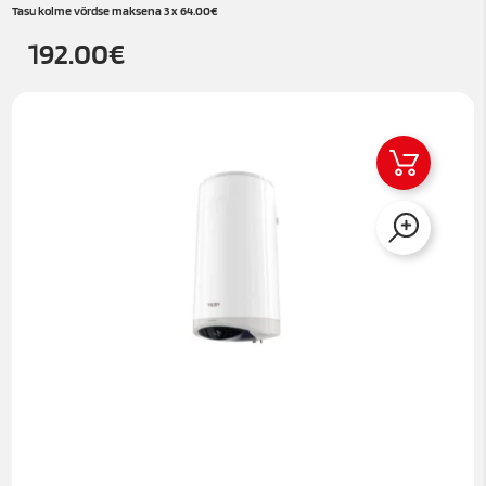
Tasu kolme võrdse maksena 3 x
64.00
€
192.00
€