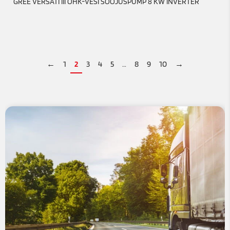
GREE VERSATI III ÕHK-VESI SOOJUSPUMP 8 KW INVERTER
←
1
2
3
4
5
…
8
9
10
→