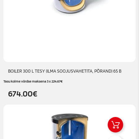
BOILER 300 L TESY (ILMA SOOJUSVAHETITA, PÕRAND) 65 B
Tasu kolme võrdse maksena 3 x
224.67
€
674.00
€