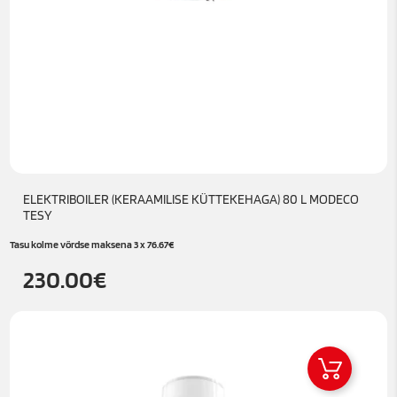
ELEKTRIBOILER (KERAAMILISE KÜTTEKEHAGA) 80 L MODECO
TESY
Tasu kolme võrdse maksena 3 x
76.67
€
230.00
€