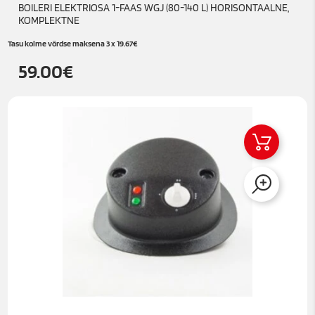
BOILERI ELEKTRIOSA 1-FAAS WGJ (80-140 L) HORISONTAALNE,
KOMPLEKTNE
Tasu kolme võrdse maksena 3 x
19.67
€
59.00
€