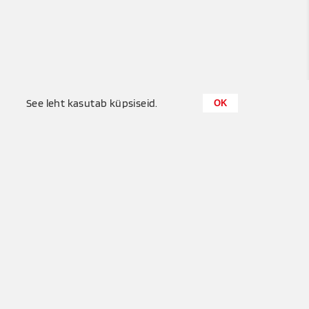
0
See leht kasutab küpsiseid.
OK
Küttemeister OÜ
+372 655 6680
Puisu, Tuula küla, Saue vald
info@kyttemeister.ee
Privaatsuspõhimõtted
Kasututustingimused