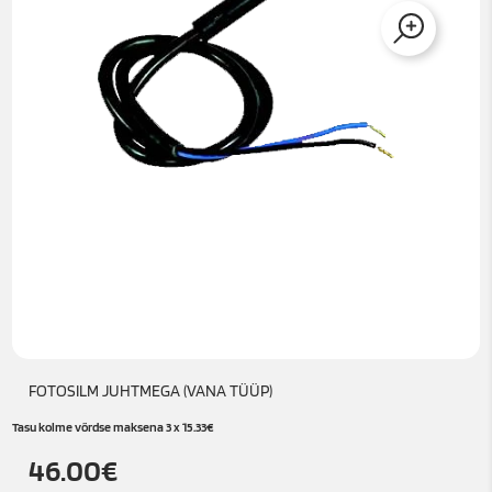
FOTOSILM JUHTMEGA (VANA TÜÜP)
Tasu kolme võrdse maksena 3 x
15.33
€
46.00
€