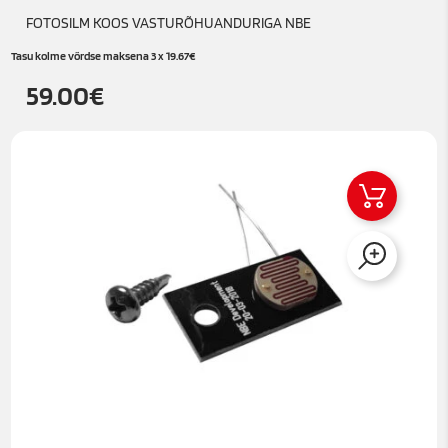
FOTOSILM KOOS VASTURÕHUANDURIGA NBE
Tasu kolme võrdse maksena 3 x
19.67
€
59.00
€