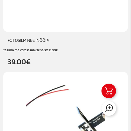
FOTOSILM NBE (NÖÖP)
Tasu kolme võrdse maksena 3 x
13.00
€
39.00
€