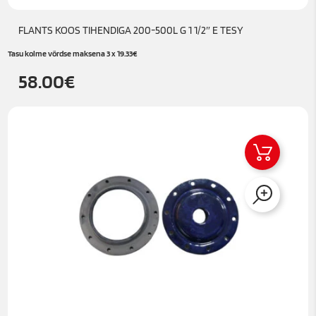
FLANTS KOOS TIHENDIGA 200-500L G 1 1/2″ E TESY
Tasu kolme võrdse maksena 3 x
19.33
€
58.00
€