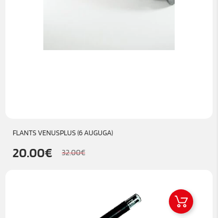
FLANTS VENUSPLUS (6 AUGUGA)
20.00
€
32.00
€
Algne
Praegune
hind
hind
oli:
on:
32.00€.
20.00€.