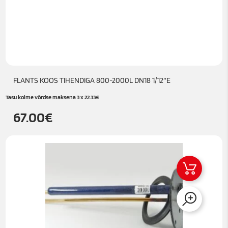
FLANTS KOOS TIHENDIGA 800-2000L DN18 1/12″E
Tasu kolme võrdse maksena 3 x
22.33
€
67.00
€