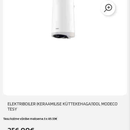
ELEKTRIBOILER (KERAAMILISE KÜTTEKEHAGA)100L MODECO
TESY
Tasu kolme võrdse maksena 3 x
85.33
€