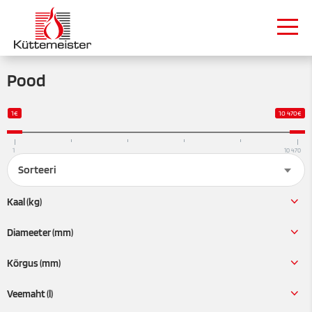
Pood
1€
10 470€
1
10 470
Sorteeri
Kaal (kg)
Diameeter (mm)
Kõrgus (mm)
Veemaht (l)