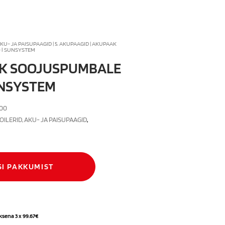
AKU- JA PAISUPAAGID
|
5. AKUPAAGID
| AKUPAAK
 l SUNSYSTEM
K SOOJUSPUMBALE
UNSYSTEM
00
BOILERID, AKU- JA PAISUPAAGID
,
SI PAKKUMIST
ksena 3 x
99.67
€