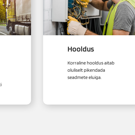
Hooldus
Korraline hooldus aitab
oluliselt pikendada
seadmete eluiga.
i