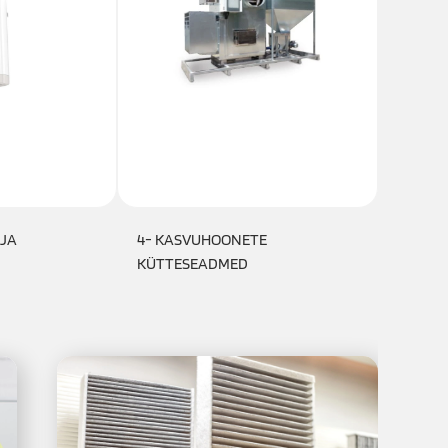
 JA
4- KASVUHOONETE
5- VA
KÜTTESEADMED