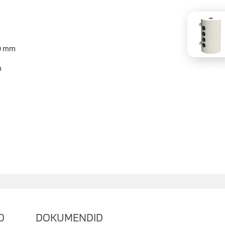
0 mm
m
O
DOKUMENDID