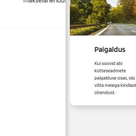
Paigaldus
Kui soovid abi
kütteseadmete
paigalduse osas, siis
võta meiega kindlast
ühendust.