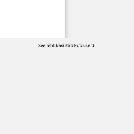
See leht kasutab küpsiseid.
Küttemeister OÜ
Puisu, Tuula küla, Saue val