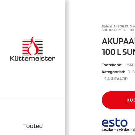
Esileht
|
3- BOILERID, 
SOOJUSPUMBALE 100
AKUPAA
100 L S
Tootekood:
PSM1
Kategooriad:
3- 
5. AKUPAAGID
KÜ
Tooted
Tasu kolme võrdse ma