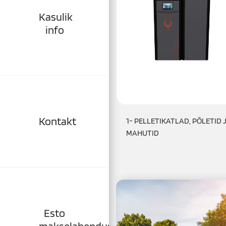
Kasulik
info
Kontakt
1- PELLETIKATLAD, PÕLETID 
MAHUTID
Esto
makselahendused