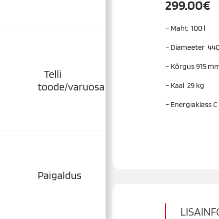
299.00
€
– Maht 100 l
– Diameeter 44
– Kõrgus 915 m
Telli
toode/varuosa
– Kaal 29 kg
– Energiaklass C
Paigaldus
LISAINF