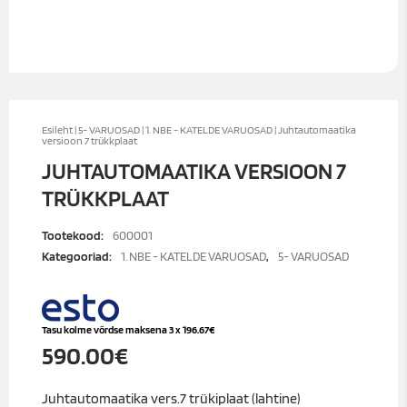
Esileht
|
5- VARUOSAD
|
1. NBE - KATELDE VARUOSAD
| Juhtautomaatika
versioon 7 trükkplaat
JUHTAUTOMAATIKA VERSIOON 7
TRÜKKPLAAT
Tootekood:
600001
Kategooriad:
1. NBE - KATELDE VARUOSAD
,
5- VARUOSAD
Tasu kolme võrdse maksena 3 x
196.67
€
590.00
€
Juhtautomaatika vers.7 trükiplaat (lahtine)