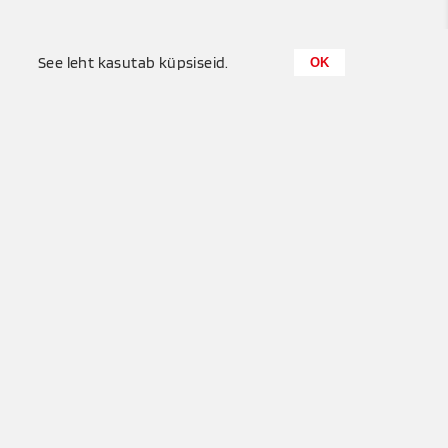
0
See leht kasutab küpsiseid.
OK
Küttemeister OÜ
+372 655 6680
Puisu, Tuula küla, Saue vald
info@kyttemeister.ee
Privaatsuspõhimõtted
Kasututustingimused
See leht on kaitstud Google reCAPTCHA-ga. Rakenduvad Google
privaatsuspõhimõtted
ja
kasutustingimused
.
Site by
NOVOT