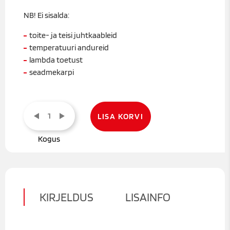
NB! Ei sisalda:
toite- ja teisi juhtkaableid
temperatuuri andureid
lambda toetust
seadmekarpi
Juhtautomaatika
versioon
LISA KORVI
7
trükkplaat
kogus
KIRJELDUS
LISAINFO