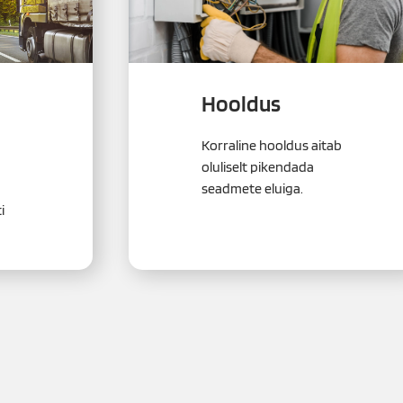
Hooldus
Korraline hooldus aitab
oluliselt pikendada
seadmete eluiga.
i