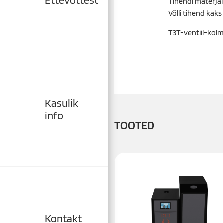
Tihendi materja
Võlli tihend kaks
T
3T-ventiil-kol
Kasulik
info
TOOTED
Kontakt