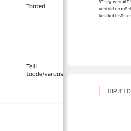
3T seguventiil DN
Tooted
ventiilid on mõ
keskküttesüste
Telli
toode/varuosa
KIRJEL