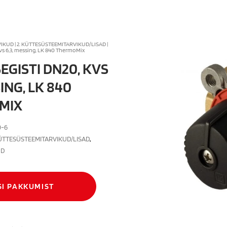
VIKUD
|
2. KÜTTESÜSTEEMITARVIKUD/LISAD
|
vs 6,3, messing, LK 840 ThermoMix
EGISTI DN20, KVS
SING, LK 840
MIX
0-6
KÜTTESÜSTEEMITARVIKUD/LISAD
,
UD
SI PAKKUMIST