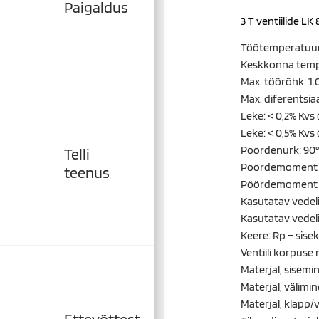
Paigaldus
3 T ventiilide L
Töötemperatuur mi
Keskkonna temper
Max. töörõhk: 1.
Max. diferentsia
Leke: < 0,2% Kvs
Leke: < 0,5% Kvs
Pöördenurk: 90°
Telli
Pöördemoment <
teenus
Pöördemoment <
Kasutatav vedeli
Kasutatav vedeli
Keere: Rp – sise
Ventiili korpuse
Materjal, sisemi
Materjal, välimi
Materjal, klapp/
Ettevõttest