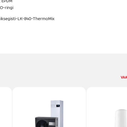
l: EPDM
 O-ringi
miksegisti-LK-840-ThermoMix
VAA