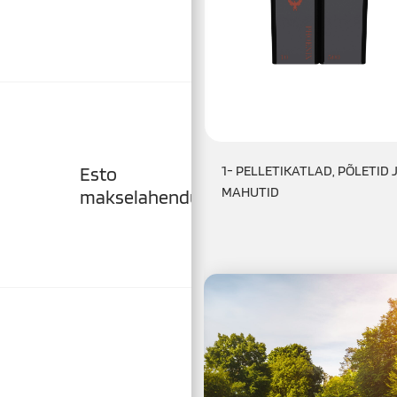
Esto
1- PELLETIKATLAD, PÕLETID 
MAHUTID
makselahendused