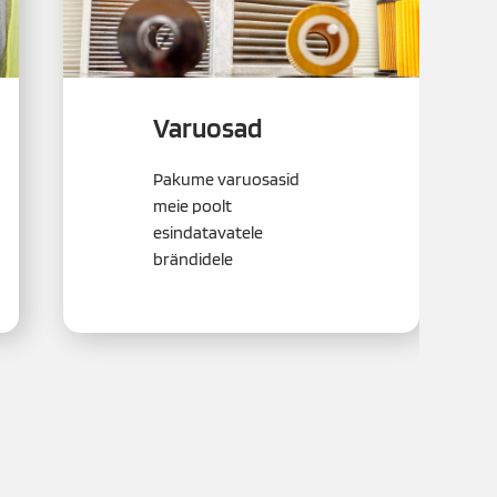
Varuosad
Pakume varuosasid
meie poolt
esindatavatele
brändidele