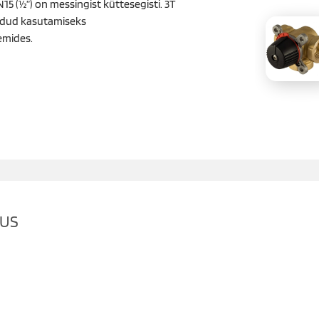
15 (½”) on messingist küttesegisti. 3T
eldud kasutamiseks
emides.
DUS