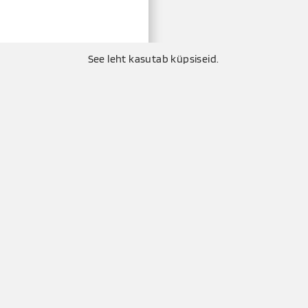
See leht kasutab küpsiseid.
Küttemeister OÜ
Puisu, Tuula küla, Saue val
See leht on kaitstud Google re