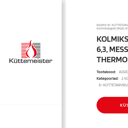
Esileht
|
6- KÜTTETAR
Kolmiksegisti DN20, K
KOLMIKS
6,3, MES
THERMO
Tootekood:
A332
Kategooriad:
2. 
6- KÜTTETARVIK
KÜ