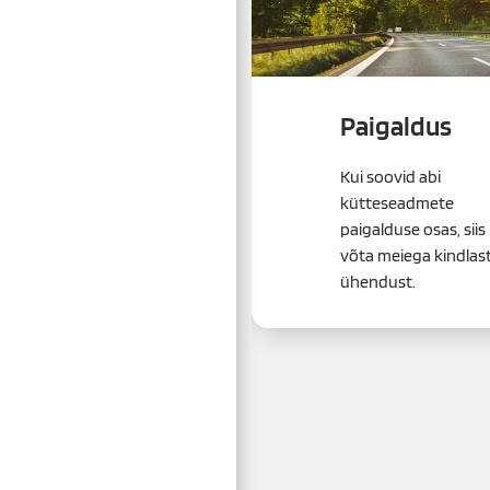
Paigaldus
Kui soovid abi
kütteseadmete
paigalduse osas, siis
võta meiega kindlast
ühendust.