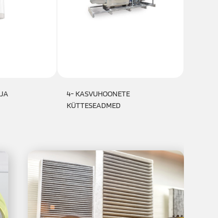
 JA
4- KASVUHOONETE
5- VA
KÜTTESEADMED