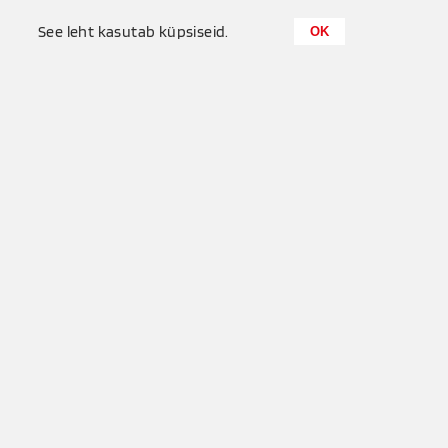
0
See leht kasutab küpsiseid.
OK
Küttemeister OÜ
+372 655 6680
Puisu, Tuula küla, Saue vald
info@kyttemeister.ee
Privaatsuspõhimõtted
Kasututustingimused
See leht on kaitstud Google reCAPTCHA-ga. Rakenduvad Google
privaatsuspõhimõtted
ja
kasutustingimused
.
Site by
NOVOT