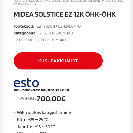
Esileht
|
2- SOOJUSPUMBAD
|
2. ÕHK-ÕHK SOOJUSPUMBAD
| MIDEA Solstice
EZ 12K õhk-õhk
MIDEA SOLSTICE EZ 12K ÕHK-ÕHK
Tootekood:
EZ-12RD6-I + EZ-12RD6H-O
Kategooriad:
2- SOOJUSPUMBAD
,
2. ÕHK-ÕHK SOOJUSPUMBAD
KÜSI PAKKUMIST
Tasu kolme võrdse maksena 3 x
233.33
€
700.00
€
799.00
€
Algne
Praegune
hind
hind
WiFi nutikas kaugjuhtimine
oli:
on:
Küte: -25 ~ 24 °C
799.00€.
700.00€.
Jahutus: -15 ~ 50 °C