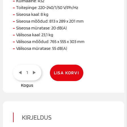
Külmaaine: R32
Toitepinge: 220-240/1/50 V/Ph/Hz
Siseosa kaal: 8 kg
Siseosa mõõdud: 813 x 289 x 201 mm
Siseosa müratase: 20 dB(A)
Välisosa kaal: 23,1 kg
Välisosa mõõdud: 765 x 555 x 303 mm
Välisosa müratase: 55 dB(A)
MIDEA
Solstice
LISA KORVI
EZ
12K
õhk-
õhk
kogus
KIRJELDUS