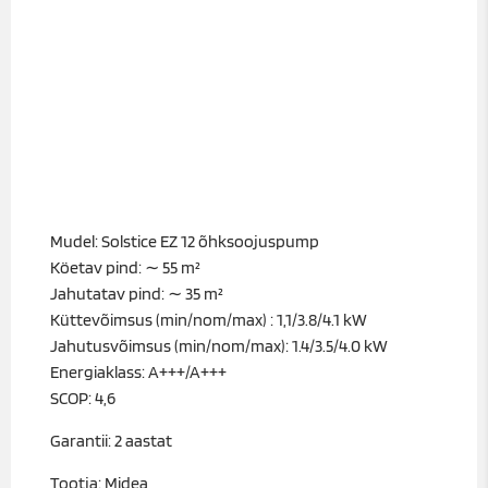
Mudel: Solstice EZ 12 õhksoojuspump
Köetav pind: ∼ 55 m²
Jahutatav pind: ∼ 35 m²
Küttevõimsus (min/nom/max) : 1,1/3.8/4.1 kW
Jahutusvõimsus (min/nom/max): 1.4/3.5/4.0 kW
Energiaklass: A+++/A+++
SCOP: 4,6
Garantii: 2 aastat
Tootja: Midea