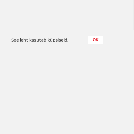
0
See leht kasutab küpsiseid.
OK
Küttemeister OÜ
+372 655 6680
Puisu, Tuula küla, Saue vald
info@kyttemeister.ee
Privaatsuspõhimõtted
Kasututustingimused
See leht on kaitstud Google reCAPTCHA-ga. Rakenduvad Google