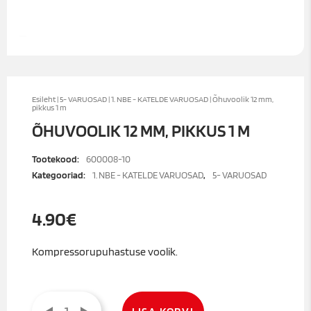
Esileht
|
5- VARUOSAD
|
1. NBE - KATELDE VARUOSAD
| Õhuvoolik 12 mm,
pikkus 1 m
ÕHUVOOLIK 12 MM, PIKKUS 1 M
Tootekood:
600008-10
Kategooriad:
1. NBE - KATELDE VARUOSAD
,
5- VARUOSAD
4.90
€
Kompressorupuhastuse voolik.
Õhuvoolik
12