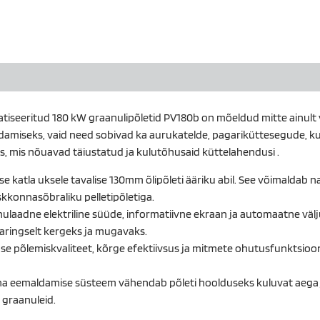
atiseeritud 180 kW graanulipõletid PV180b on mõeldud mitte ainult
amiseks, vaid need sobivad ka aurukatelde, pagariküttesegude, k
, mis nõuavad täiustatud ja kulutõhusaid küttelahendusi .
se katla uksele tavalise 130mm õlipõleti ääriku abil. See võimaldab na
kkonnasõbraliku pelletipõletiga.
nulaadne elektriline süüde, informatiivne ekraan ja automaatne väl
aringselt kergeks ja mugavaks.
se põlemiskvaliteet, kõrge efektiivsus ja mitmete ohutusfunktsioo
a eemaldamise süsteem vähendab põleti hoolduseks kuluvat aega
 graanuleid.