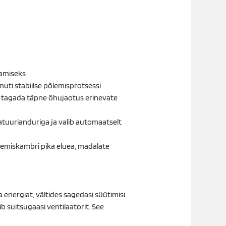
tamiseks
ti stabiilse põlemisprotsessi
et tagada täpne õhujaotus erinevate
atuurianduriga ja valib automaatselt
emiskambri pika eluea, madalate
a energiat, vältides sagedasi süütimisi
 suitsugaasi ventilaatorit. See