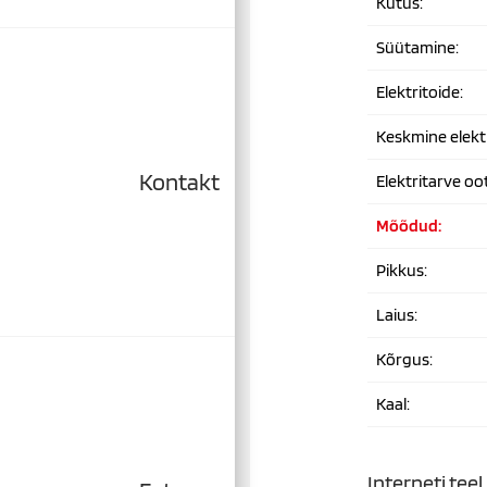
Kütus:
Süütamine:
Elektritoide:
Keskmine elektr
Kontakt
Elektritarve oot
Mõõdud:
Pikkus:
Laius:
Kõrgus:
Kaal:
Interneti teel