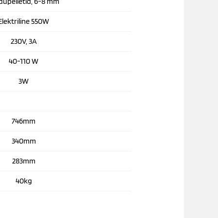
dupelletid, 6-8 mm
lektriline 550W
230V, 3A
40-110 W
3W
746mm
340mm
283mm
40kg