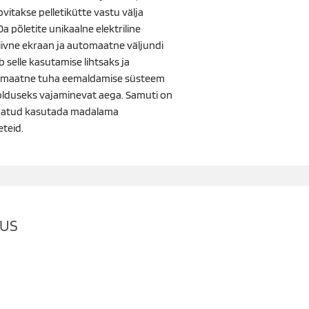
vitakse pelletikütte vastu välja
a põletite unikaalne elektriline
iivne ekraan ja automaatne väljundi
 selle kasutamise lihtsaks ja
maatne tuha eemaldamise süsteem
lduseks vajaminevat aega. Samuti on
lubatud kasutada madalama
eteid.
DUS