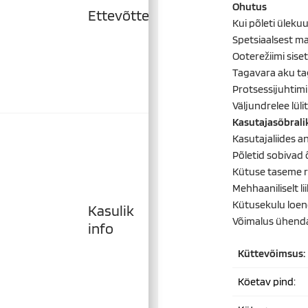
Ohutus
Ettevõttest
Kui põleti üleku
Spetsiaalsest ma
Ooterežiimi sise
Tagavara aku tag
Protsessijuhtimi
Väljundrelee lüli
Kasutajasõbrali
Kasutajaliides a
Põletid sobivad 
Kütuse taseme re
Mehhaaniliselt 
Kütusekulu loen
Kasulik
Võimalus ühend
info
Küttevõimsus:
Köetav pind: