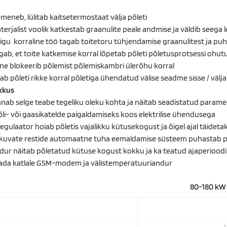
umeneb, lülitab kaitsetermostaat välja põleti
terjalist voolik katkestab graanulite peale andmise ja väldib seega l
tigu korraline töö tagab toitetoru tühjendamise graanulitest ja pu
ab, et toite katkemise korral lõpetab põleti põletusprotsessi ohutu
ne blokeerib põlemist põlemiskambri ülerõhu korral
tab põleti rikke korral põletiga ühendatud välise seadme sisse / välja
kkus
nnab selge teabe tegeliku oleku kohta ja näitab seadistatud paramee
õli- või gaasikatelde paigaldamiseks koos elektrilise ühendusega
gulaator hoiab põletis vajalikku kütusekogust ja õigel ajal täideta
liikuvate restide automaatne tuha eemaldamise süsteem puhastab pe
dur näitab põletatud kütuse kogust kokku ja ka teatud ajaperioodi
ada katlale GSM-modem ja välistemperatuuriandur
80-180 kW 