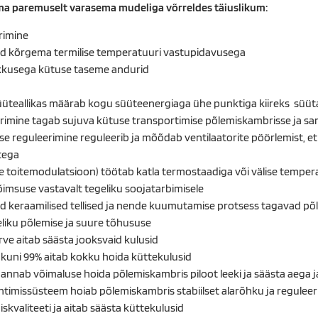
ma paremuselt varasema mudeliga võrreldes täiuslikum:
rimine
vid kõrgema termilise temperatuuri vastupidavusega
kkusega kütuse taseme andurid
üüteallikas määrab kogu süüteenergiaga ühe punktiga kiireks süü
imine tagab sujuva kütuse transportimise põlemiskambrisse ja samu
ruse reguleerimine reguleerib ja mõõdab ventilaatorite pöörlemist, 
tega
ne toitemodulatsioon) töötab katla termostaadiga või välise temper
imsuse vastavalt tegeliku soojatarbimisele
keraamilised tellised ja nende kuumutamise protsess tagavad põl
eliku põlemise ja suure tõhususe
ve aitab säästa jooksvaid kulusid
kuni 99% aitab kokku hoida küttekulusid
ik annab võimaluse hoida põlemiskambris piloot leeki ja säästa aega j
htimissüsteem hoiab põlemiskambris stabiilset alarõhku ja reguleerib
kvaliteeti ja aitab säästa küttekulusid