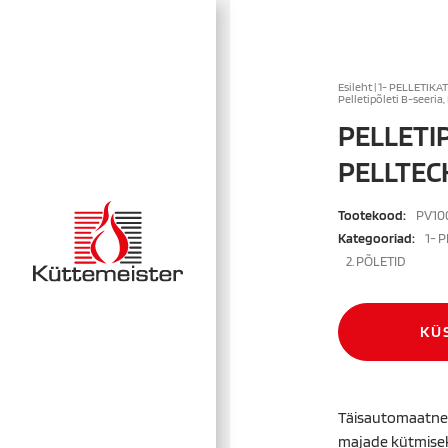
Esileht
|
1- PELLETIKA
Pelletipõleti B-seeria,
PELLETIP
PELLTEC
Tootekood:
PV10
Kategooriad:
1- 
2. PÕLETID
KÜ
Täisautomaatne p
majade kütmisek