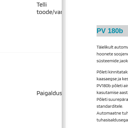
Telli
toode/varuosa
PV 180b
Täielikult autom
hoonete soojend
süsteemide jaoks
Põleti kinnitatak
kaasaegse ja kes
PV180b põleti ai
Paigaldus
kasutamise aast
Põleti suurepära
standarditele.
Automaatne tuh
tuhasisaldusega