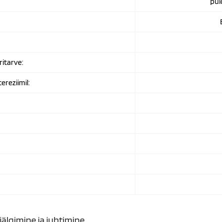
pui
E
itarve:
ereziimil:
 jälgimine ja juhtimine