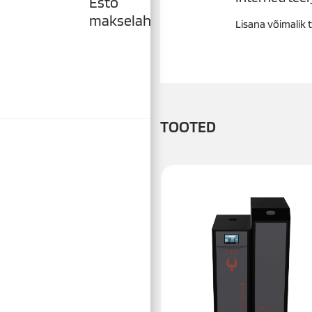
Esto
makselahendused
Lisana võimalik t
TOOTED