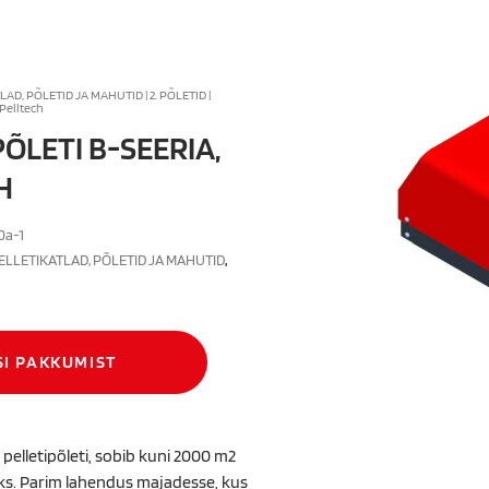
TLAD, PÕLETID JA MAHUTID
|
2. PÕLETID
|
 Pelltech
ÕLETI B-SEERIA,
H
0a-1
PELLETIKATLAD, PÕLETID JA MAHUTID
,
SI PAKKUMIST
elletipõleti, sobib kuni 2000 m2
s. Parim lahendus majadesse, kus