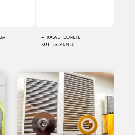
 JA
4- KASVUHOONETE
5- VA
KÜTTESEADMED