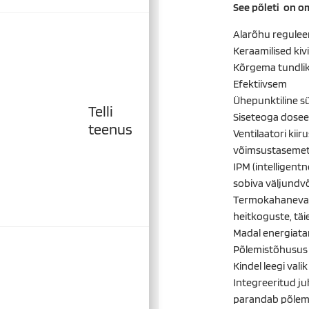
See põleti on o
Alarõhu regulee
Keraamilised ki
Kõrgema tundli
Efektiivsem
Ühepunktiline s
Telli
Siseteoga doseer
teenus
Ventilaatori kii
võimsustaseme
IPM (intelligent
sobiva väljundvõ
Termokahanevad 
heitkoguste, täi
Madal energiatar
Põlemistõhusus 
Kindel leegi val
Integreeritud ju
parandab põlemis