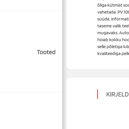
õliga kütmist soo
vahetada. PV 100
süüde, informat
taseme valik teeb
mugavaks. Auto
hoiab kokku hoo
selle põletiga 
Tooted
kvaliteediga pell
KIRJEL