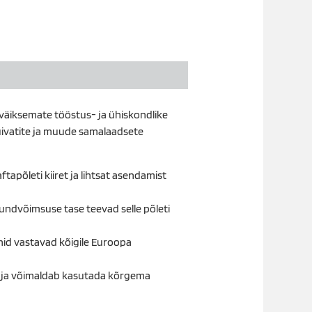
 väiksemate tööstus- ja ühiskondlike
uivatite ja muude samalaadsete
ftapõleti kiiret ja lihtsat asendamist
jundvõimsuse tase teevad selle põleti
nid vastavad kõigile Euroopa
 ja võimaldab kasutada kõrgema