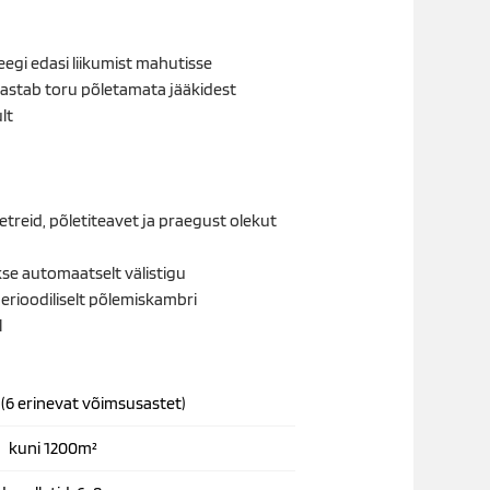
eegi edasi liikumist mahutisse
hastab toru põletamata jääkidest
lt
treid, põletiteavet ja praegust olekut
kse automaatselt välistigu
rioodiliselt põlemiskambri
l
(6 erinevat võimsusastet)
kuni 1200m²