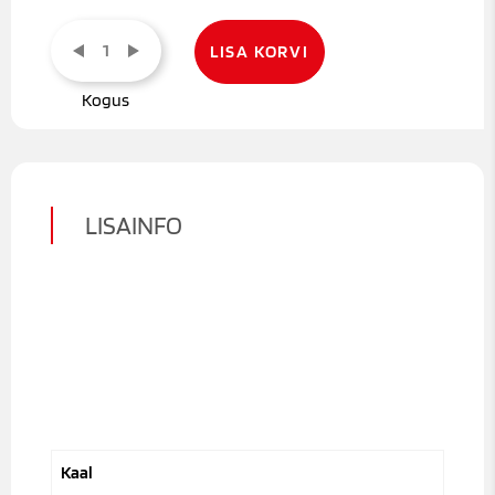
Põleti
tulerest
LISA KORVI
30
kW
4mm
NBE
kogus
LISAINFO
Kaal