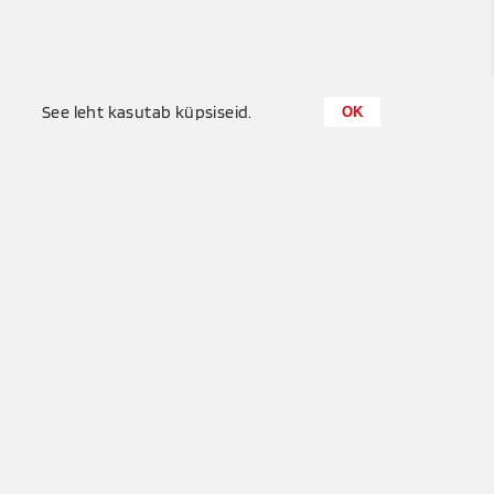
0
See leht kasutab küpsiseid.
OK
Küttemeister OÜ
+372 655 6680
Puisu, Tuula küla, Saue vald
info@kyttemeister.ee
Privaatsuspõhimõtted
Kasututustingimused
See leht on kaitstud Google reCAPTCHA-ga. Rakenduvad Google
privaatsuspõhimõtted
ja
kasutustingimused
.