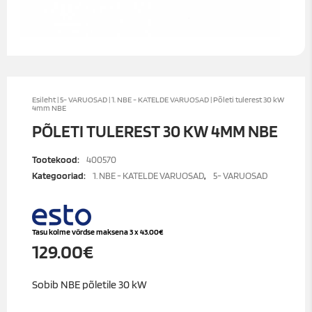
Esileht
|
5- VARUOSAD
|
1. NBE - KATELDE VARUOSAD
| Põleti tulerest 30 kW
4mm NBE
PÕLETI TULEREST 30 KW 4MM NBE
Tootekood:
400570
Kategooriad:
1. NBE - KATELDE VARUOSAD
,
5- VARUOSAD
Tasu kolme võrdse maksena 3 x
43.00
€
129.00
€
Sobib NBE põletile 30 kW