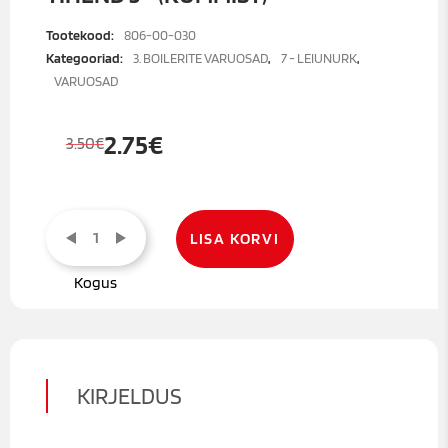
Tootekood:
806-00-030
Kategooriad:
3. BOILERITE VARUOSAD
,
7 - LEIUNURK
,
VARUOSAD
2.75
€
3.50
€
Algne
Praegune
hind
hind
oli:
on:
Tihend
3.50€.
2.75€.
3"
LISA KORVI
(kummist)
kogus
KIRJELDUS