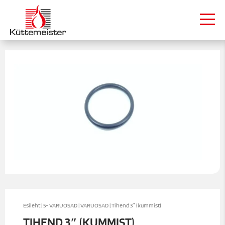
Esileht
|
5- VARUOSAD
|
VARUOSAD
| Tihend 3″ (kummist)
TIHEND 3″ (KUMMIST)