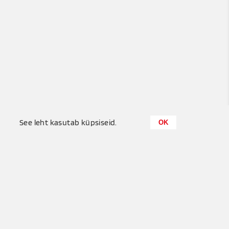
0
See leht kasutab küpsiseid.
OK
Küttemeister OÜ
+372 655 6680
Puisu, Tuula küla, Saue vald
info@kyttemeister.ee